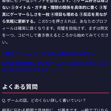
最後にもう一度ポイントを整理します。
①ゲーム好きは隠さ
ない ②タイトル・ガチ度・理想の関係を具体的に書く ③写
真にゲーマーらしさを一枚 ④項目も埋める ⑤反応を見なが
ら気軽に更新する。
この5つを押さえれば、あなたのプロフ
ィールは確実に良くなります。完璧を目指さず、まずは例文
を一つ、コピペして書き換えるところから始めてみてくださ
い。
「趣味：ゲーム」が、いちばんの魅力になる場所へ。
女性は全機能無料。好きなゲームで、気の合う相手とつなが
る。App Storeでダウンロード →
よくある質問
Q.
ゲームの話、どのくらい詳しく書いていい？
相手に伝わる範囲で具体的に、が基本です。一般アプリなら