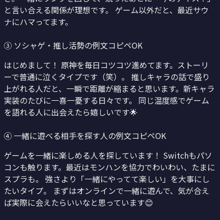
と言い合える関係が理想です。 ゲーム以外だと、最近サウ
ナにハマってます。
③ ソシャゲ・推し活勢の例文
コピペOK
はじめまして！ 原神を毎日コツコツ進めてます。ストーリ
ーで普通に泣くタイプです（笑）。 推しキャラの話で盛り
上がれる人だと、一瞬で距離が縮まると思います。新キャラ
実装のたびに一喜一憂する日々です。 同じ温度感でゲーム
を語れる人に出会えたら嬉しいです🌟
④ 一緒に遊べる相手を探す人の例文
コピペOK
ゲームを一緒に楽しめる人を探しています！ Switchもパソ
コンも触ります。最近はモンハンを協力でわいわい、たまに
スプラも。 強さより「一緒にやってて楽しい」を大事にし
たいタイプ。 まずはオンラインで一緒に遊んで、気が合え
ば実際に会えたらいいなと思っています😊