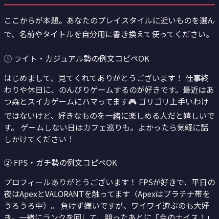
ここからが本題。あなたのプレイスタイルに近いものを選ん
で、名前やタイトルを自分用に書き換えて使ってください。
① ライト・カジュアル勢の例文
コピペOK
はじめまして、見てくれてありがとうございます！ 仕事終
わりや休日に、のんびりゲームするのが好きです。最近はあ
つ森とスイカゲームにハマってます🎮 ゴリゴリ上手いわけ
ではないけど、好きなものを一緒に楽しめる人だと嬉しいで
す。 ゲームしない日はカフェ巡りも。よかったら気軽に話
しかけてください！
② FPS・ガチ勢の例文
コピペOK
プロフィールありがとうございます！ FPSが好きで、平日の
夜はApexとVALORANTを触ってます（Apexはプラチナ帯を
うろうろ中）。 負けず嫌いですが、ワイワイ遊ぶのも大好
き。一緒にランクを回して、競ったあとに「今のナイス！」