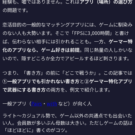
経験も、嘘ではありません。これは
アプリ（場所）の選び方
の問題です。
恋活目的の一般的なマッチングアプリには、ゲームに馴染み
のない人も大勢います。そこで「FPSに3,000時間」と書け
ば、伝わらない相手には引かれることも。一方、
ゲーマー特
化のアプリなら、ゲーム好きは前提
。同じ熱量の人しかいな
いので、隠すどころか全力でアピールするほど刺さります。
つまり、「書き方」の前に「どこで戦うか」。この記事では
①一般アプリでも引かれない書き方
と
②ゲーマー特化アプリ
で武器にする書き方
の両方を、例文で紹介します。
一般アプリ（
Pairs
・
with
など）が向く人
ライト〜カジュアル勢で、ゲーム以外の共通点でも出会いた
い人。会員数が多いぶん母数は大きい。ただしゲームの話は
「ほどほどに」書くのがコツ。